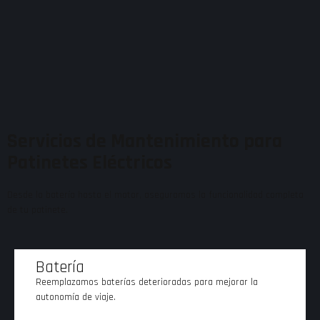
Servicios de Mantenimiento para
Patinetes Eléctricos
Desde la batería hasta el motor, aseguramos la funcionalidad completa
de tu patinete.
Batería
Reemplazamos baterías deterioradas para mejorar la
autonomía de viaje.